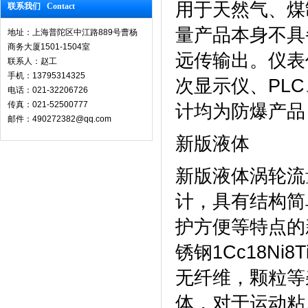
用于天然气、煤
联系我们 Contact
量产品本身不具
地址：上海普陀区中江路889号曹杨
商务大厦1501-1504室
远传输出。仪表
联系人：赵工
手机：13795314325
次显示仪、PL
电话：021-32206726
传真：021-52500777
计均为防爆产品，
邮件：490272382@qq.com
新版液体
新版液体涡轮流
计，具有结构简
护方便等特点的
锈钢1Cc18Ni
无纤维，颗粒等杂
体，对于运动粘度