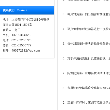
联系我们 Contact
3、每月对流量计的出轴密封加注甘油
地址：上海普陀区中江路889号曹杨
商务大厦1501-1504室
4、至少每半年对过滤器进行一次检
联系人：赵工
手机：13795314325
电话：021-32206726
5、每年对流量计表头齿轮传动部分
传真：021-52500777
邮件：490272382@qq.com
6、对于停用的流量计及连接管线，
7、闲置的流量计应用轻质润滑油冲
8、当原油的管输温度变化超过±5
9、流量计运行时，应调节流量计的