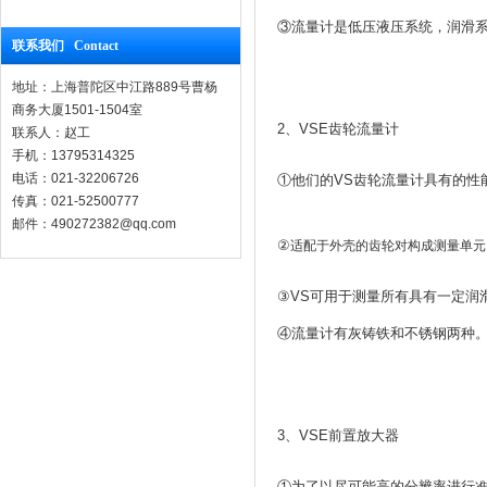
③流量计是低压液压系统，润滑
联系我们 Contact
地址：上海普陀区中江路889号曹杨
商务大厦1501-1504室
2、VSE齿轮流量计
联系人：赵工
手机：13795314325
电话：021-32206726
①他们的VS齿轮流量计具有的性
传真：021-52500777
邮件：490272382@qq.com
②
适配于外壳的齿轮对构成测量单元
③VS可用于测量所有具有一定润
④流量计有灰铸铁和不锈钢两种
3、VSE前置放大器
①为了以尽可能高的分辨率进行