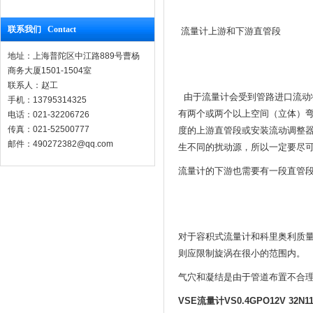
联系我们 Contact
流量计上游和下游直管段
地址：上海普陀区中江路889号曹杨
商务大厦1501-1504室
联系人：赵工
由于流量计会受到管路进口流动
手机：13795314325
有两个或两个以上空间（立体）
电话：021-32206726
传真：021-52500777
度的上游直管段或安装流动调整
邮件：490272382@qq.com
生不同的扰动源，所以一定要尽
流量计的下游也需要有一段直管
对于容积式流量计和科里奥利质
则应限制旋涡在很小的范围内。
气穴和凝结是由于管道布置不合
VSE流量计VS0.4GPO12V 32N