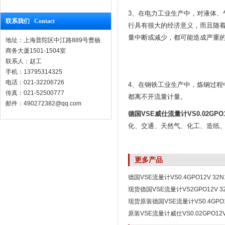
3、在电力工业生产中，对液体、
联系我们 Contact
行具有很大的经济意义，而且随
量中断或减少，都可能造成严重
地址：上海普陀区中江路889号曹杨
商务大厦1501-1504室
联系人：赵工
手机：13795314325
电话：021-32206726
4、在钢铁工业生产中，炼钢过程
传真：021-52500777
都离不开流量计量。
邮件：490272382@qq.com
德国VSE威仕流量计VS0.02GPO12
化、交通、天然气、化工、造纸
更多产品
德国VSE流量计VS0.4GPO12V 32N1
10.28VDC
现货德国VSE流量计VS2GPO12V 32
现货原装德国VSE流量计VS0.4GPO12
原装VSE流量计威仕VS0.02GPO12V 