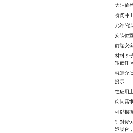
大轴偏差 
瞬间冲击速
允许的温度
安装位置
前端安全
材料 外壳
钢嵌件 V4
减震介质
提示
在应用
询问需
可以根
针对侵
造场合