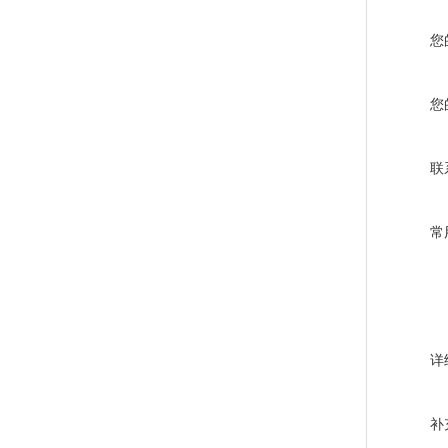
您
您
联
常
详
补