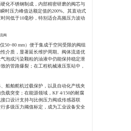
面硬化不锈钢制成，内部精密研磨的阀芯与
受瞬时压力峰值达额定值的200%。其直动式
时间低于10毫秒，特别适合高频压力波动
仅50~80 mm）便于集成于空间受限的阀组
蚀性介质，显著延长维护周期。阀体流道优
量气泡或污染颗粒的油液中仍能保持稳定泄
导致的管路爆裂；在工程机械液压泵站中，
路、船舶舵机过载保护，以及自动化产线夹
载突变；在能源领域，KF 4/150的耐腐
化接口设计支持与比例压力阀或传感器联
进行多级压力阈值标定，成为工业设备安全