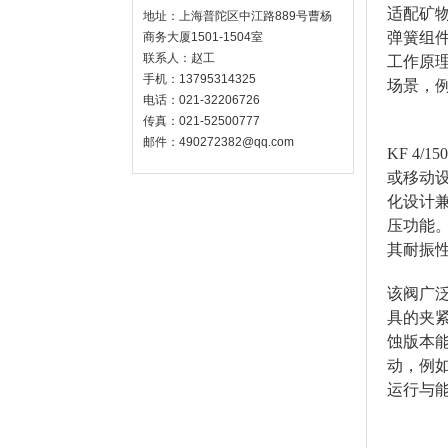
适配矿
地址：上海普陀区中江路889号曹杨
弹簧组件
商务大厦1501-1504室
联系人：赵工
工作原
手机：13795314325
场景，
电话：021-32206726
传真：021-52500777
邮件：490272382@qq.com
KF 4
或移动
化设计
压功能
其耐振性
该阀广
具的夹
蚀版本
动，例
运行与