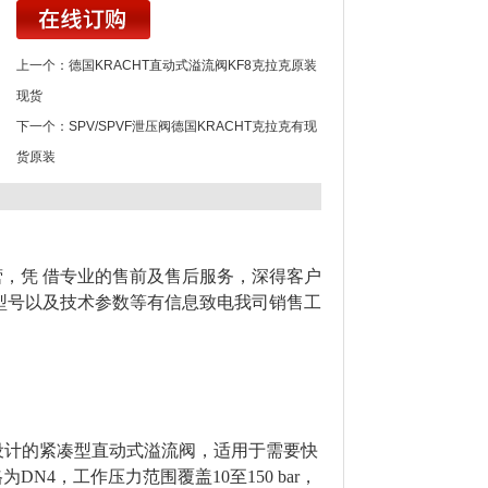
上一个：
德国KRACHT直动式溢流阀KF8克拉克原装
现货
下一个：
SPV/SPVF泄压阀德国KRACHT克拉克有现
货原装
，凭 借专业的售前及售后服务，深得客户
型号以及技术参数等有信息致电我司销售工
控制设计的紧凑型直动式溢流阀，适用于需要快
4，工作压力范围覆盖10至150 bar，