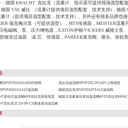
：德国 KRACHT 克拉克（流量计、指示器可提供现场选型配
德国 VSE 威仕 （流量计提供项目选型配套，技术支持)，德国 
量计（提供项目选型配套，技术支持）, 另外还有很多品牌也很有优
MEIER 瑞克梅尔泵（可提供选型），MTS传感器，MEISTER流
液压电磁阀、泵、压力继电器，EATON伊顿/VICKERS 威格士
C贺德克过滤器、滤 芯、传感器，PARKER派克阀、接头、齿轮泵
品
SPVF25A1G1A05经销商
克拉克溢流阀SPVF25C2F1A07上海现货
PVF40A1G1A12溢流阀
德国克拉克SPVF25A2F1A12溢流阀
CHT直动式溢流阀KF8克拉克原装现货
德国大流量液压直动溢流阀KF25克拉克KRAC
HT克拉克2CS3-06-CS紧凑直动溢流阀
言