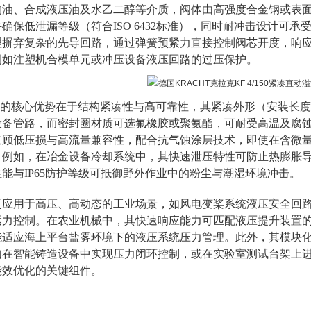
物油、合成液压油及水乙二醇等介质，阀体由高强度合金钢或表
确保低泄漏等级（符合ISO 6432标准），同时耐冲击设计可承
理摒弃复杂的先导回路，通过弹簧预紧力直接控制阀芯开度，响应
例如注塑机合模单元或冲压设备液压回路的过压保护。
/150的核心优势在于结构紧凑性与高可靠性，其紧凑外形（安装长度
设备管路，而密封圈材质可选氟橡胶或聚氨酯，可耐受高温及腐
兼顾低压损与高流量兼容性，配合抗气蚀涂层技术，即使在含微
。例如，在冶金设备冷却系统中，其快速泄压特性可防止热膨胀
能与IP65防护等级可抵御野外作业中的粉尘与潮湿环境冲击。
泛应用于高压、高动态的工业场景，如风电变桨系统液压安全回
紧力控制。在农业机械中，其快速响应能
力可匹配液压提升装置的负
能适应海上平台盐雾环境下的液压系统压力管理。此外，其模块
如在智能铸造设备中实现压力闭环控制，或在实验室测试台架上
能效优化的关键组件。