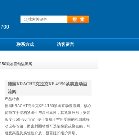
联系方式
访客留言
4/150紧凑直动溢流阀
德国KRACHT克拉克KF 4/150紧凑直动溢
流阀
产品特点:
德国KRACHT克拉克KF 4/150紧凑直动溢流阀。核心
优势在于结构紧凑性与高可靠性，其紧凑外形（安装
长度仅50~80 mm）便于集成于空间受限的阀组或移
动设备管路，而密封圈材质可选氟橡胶或聚氨酯，可
耐受高温及腐蚀性介质，显著延长维护周期。