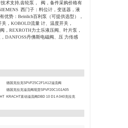
套技术支持,齿轮泵， 阀，备件采购价格有
SIEMENS 西门子：料位计，变送器，液
势：Beinlich百利泵（可提供选型），
量开关，KOBOLD流量 计、温度开关，
泵、阀，REXROTH力士乐液压阀、叶片泵，
，DANFOSS丹佛斯电磁阀、压 力传感
德国克拉克SPVF25C2F1A12溢流阀
德国克拉克溢流阀现货SPVF20C1G1A05
HT
KRACHT直动溢流阀DBD 10 D1 A 040克拉克