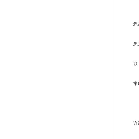
您
您
联
常
详