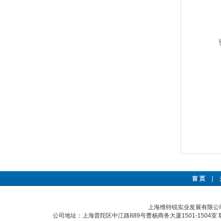
首 页
|
上海维特锐实业发展有限公司(ww
公司地址：上海普陀区中江路889号曹杨商务大厦1501-1504室 联系电