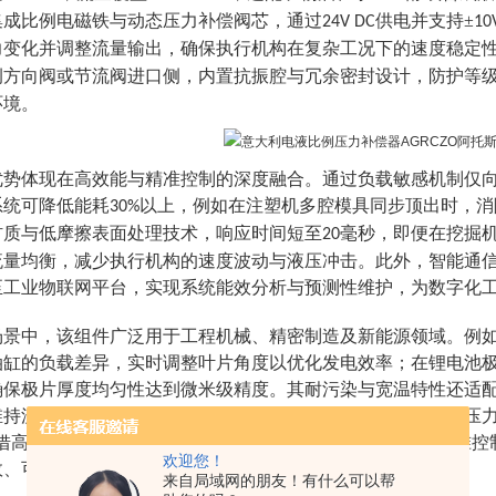
集成比例电磁铁与动态压力补偿阀芯，通过
供电并支持±
24V DC
10
力变化并调整流量输出，确保执行机构在复杂工况下的速度稳定
例方向阀或节流阀进口侧，内置抗振腔与冗余密封设计，防护等
环境。
优势体现在高效能与精准控制的深度融合。通过负载敏感机制仅
系统可降低能耗
以上，例如在注塑机多腔模具同步顶出时，消
30%
材质与低摩擦表面处理技术，响应时间短至
毫秒，即便在挖掘
20
流量均衡，减少执行机构的速度波动与液压冲击。此外，智能通
至工业物联网平台，实现系统能效分析与预测性维护，为数字化
场景中，该组件广泛用于工程机械、精密制造及新能源领域。例
油缸的负载差异，实时调整叶片角度以优化发电效率；在锂电池
确保极片厚度均匀性达到微米级精度。其耐污染与宽温特性还适
维持流量稳定，或作为连铸机液压回路的节能单元，通过智能压
力
E凭借高响应速度与智能化扩展能力，成为复杂液压系统实现精准
欢迎您！
效、可持续方向持续演进。
来自局域网的朋友！有什么可以帮