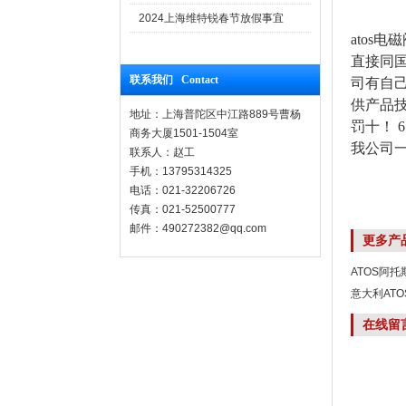
2024上海维特锐春节放假事宜
atos
直接同国
联系我们 Contact
司有自
供产品技
地址：上海普陀区中江路889号曹杨
罚十！ 
商务大厦1501-1504室
我公司
联系人：赵工
手机：13795314325
电话：021-32206726
传真：021-52500777
邮件：490272382@qq.com
更多产
ATOS阿托
意大利ATO
在线留