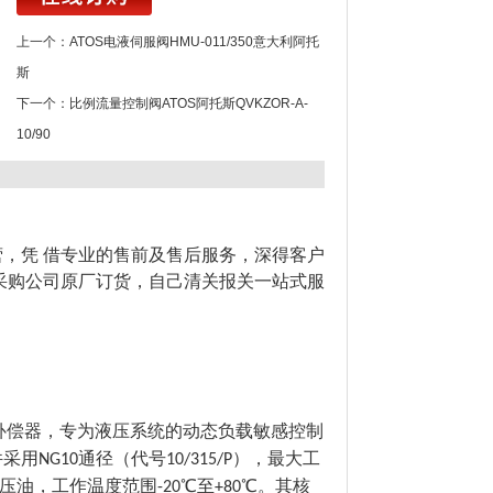
上一个：
ATOS电液伺服阀HMU-011/350意大利阿托
斯
下一个：
比例流量控制阀ATOS阿托斯QVKZOR-A-
10/90
，凭 借专业的售前及售后服务，深得客户
国采购公司原厂订货，自己清关报关一站式服
补偿器，专为液压系统的动态负载敏感控制
件采用
通径（代号
），最大工
NG10
10/315/P
压油，工作温度范围
℃至
℃。其核
-20
+80