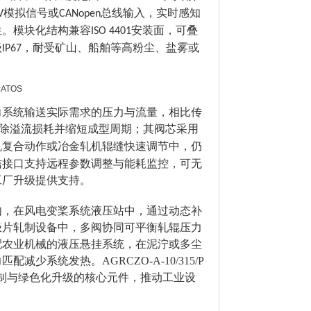
模拟信号或
总线输入，实时感知
V
CANopen
性。模块化结构兼容
安装面，可叠
ISO 4401
级
，耐受矿山、船舶等高粉尘、盐雾或
IP67
向系统输送实际需求的压力与流量，相比传
除溢流损耗并缩短成型周期；其阀芯采用
机复合动作或冶金轧机辊缝快速调节中，仍
信接口支持远程参数调整与能耗监控，可无
工厂升级提供支持。
如，在风电变桨系统液压站中，通过动态补
极片轧制设备中，多阀协同可平衡轧辊压力
配农业机械的液压悬挂系统，在泥泞或多尘
匹配减少系统发热。AGRCZO-A-10/315/P
控制与绿色化升级的核心元件，推动工业设