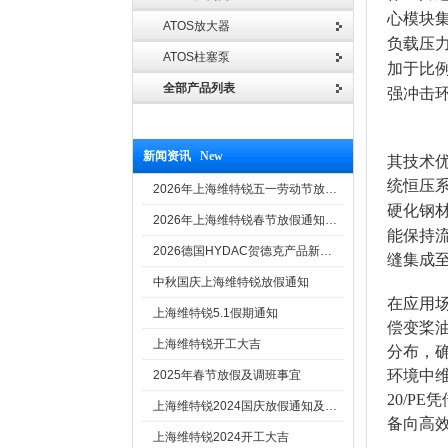
心模块
ATOS放大器
负载压
ATOS柱塞泵
加于比
全部产品列表
强冲击
新闻资讯 New
其技术
统恒压
2026年上海维特锐五一劳动节放假通知
硬化钢
2026年上海维特锐春节放假通知及调班安排
能保持
2026德国HYDAC贺德克产品新到一批现货
缝集成
中秋国庆上海维特锐放假通知
在应用
上海维特锐5.1假期通知
偿变桨
上海维特锐开工大吉
分布，
环境中
2025年春节放假及调班事宜
20/P
上海维特锐2024国庆放假通知及调休安排
备向高
上海维特锐2024开工大吉