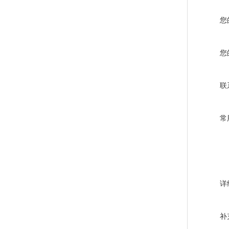
您
您
联
常
详
补