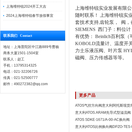
上海维特锐2024开工大吉
上海维特锐实业发展有限公
随时联系！ 上海维特锐实业
2024上海维特锐春节放假事宜
套技术支持,齿轮泵， 阀，
SIEMENS 西门子：
联系我们 Contact
有优势： Beinlich百利
KOBOLD流量计、温度开关 
地址：上海普陀区中江路889号曹杨
力士乐液压阀、叶片泵 HY
商务大厦1501-1504室
磁阀、压力传感器等等。
联系人：赵工
手机：13795314325
电话：021-32206726
传真：021-52500777
邮件：490272382@qq.com
更多产品
ATOS气控方向阀意大利阿托斯现货
意大利ATOS.ARAM先导式型溢流阀
ATOS SDKE-1671/A-00-AC换向阀
意大利ATOS比例换向阀DPZO-TES