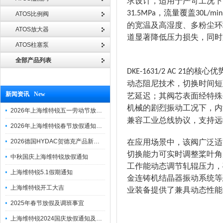
求设计，适用于严苛工况下
，流量覆盖
31.5MPa
30L/min
ATOS比例阀
的宽温及高湿度、多粉尘环
ATOS放大器
道显著降低压力损失，同时
ATOS柱塞泵
全部产品列表
的核心优
DKE-1631/2 AC 21
动态阻尼技术，切换时间短
新闻资讯 New
艺延迟；其阀芯表面经特殊
机械的剧烈振动工况下，内
2026年上海维特锐五一劳动节放假通知
兼容工业总线协议，支持远
2026年上海维特锐春节放假通知及调班安排
2026德国HYDAC贺德克产品新到一批现货
在应用场景中，该阀广泛适
切换能力可实时调整桨叶角
中秋国庆上海维特锐放假通知
工作能动态调节轧辊压力，
上海维特锐5.1假期通知
金连铸机结晶器振动系统等恶
上海维特锐开工大吉
业装备提供了兼具动态性能
2025年春节放假及调班事宜
上海维特锐2024国庆放假通知及调休安排