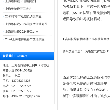
及食品级润滑油（如
ISO VG32
F
上海维特锐5.1假期通知
的气动工具中，可精准匹配螺
上海维特锐开工大吉
选项（
认证）避免接触
NSF H1
2025年春节放假及调班事宜
迂回导致的油雾沉降损耗。
上海维特锐2024国庆放假通知及调休安排
上海维特锐2024开工大吉
1 高科技聚合物本体 2 高科技聚合物壳
2024上海维特锐春节放假事宜
黄铜加油口盖 10 黄铜空气扩散器 11 
联系我们 Contact
地址：上海普陀区中江路889号曹杨
商务大厦1501-1504室
联系人：赵工
该油雾器以严酷工况适应性与
手机：13795314325
设备供气系统的无菌润滑环境
电话：021-32206726
油，油量波动控制在±
以内。
5%
传真：021-52500777
械手中实现预测性补油，减少
邮件：490272382@qq.com