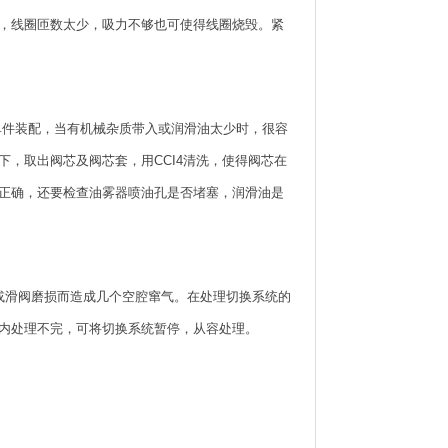
，线圈匝数太少，吸力不够也可使得线圈烧毁。紧
是单件装配，当有机械杂质带入或润滑油太少时，很容
，取出阀芯及阀芯套，用CCI4清洗，使得阀芯在
正确，还要检查油雾器喷油孔是否堵塞，润滑油是
或滑阀磨损而造成几个空腔窜气。在处理切换系统的
内处理不完，可将切换系统暂停，从容处理。