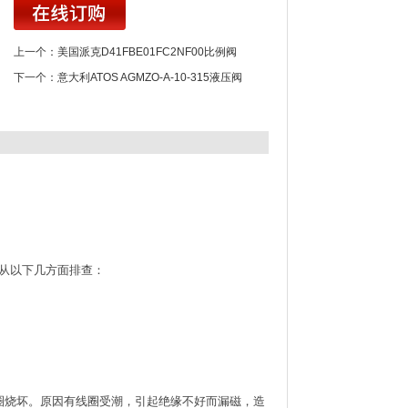
上一个：
美国派克D41FBE01FC2NF00比例阀
下一个：
意大利ATOS AGMZO-A-10-315液压阀
从以下几方面排查：
圈烧坏。原因有线圈受潮，引起绝缘不好而漏磁，造