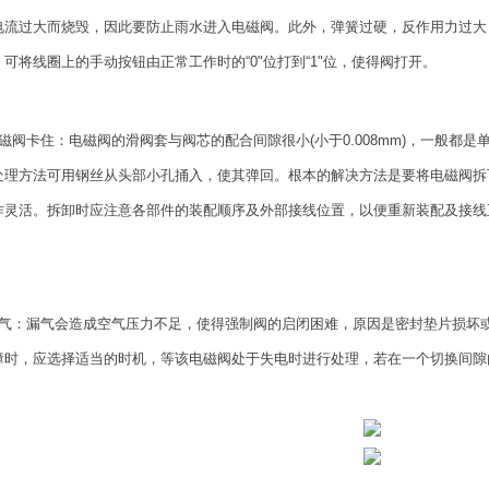
电流过大而烧毁，因此要防止雨水进入电磁阀。此外，弹簧过硬，反作用力过大
可将线圈上的手动按钮由正常工作时的“0"位打到“1"位，使得阀打开。
电磁阀卡住：电磁阀的滑阀套与阀芯的配合间隙很小(小于0.008mm)，一般都
处理方法可用钢丝从头部小孔捅入，使其弹回。根本的解决方法是要将电磁阀拆下
作灵活。拆卸时应注意各部件的装配顺序及外部接线位置，以便重新装配及接线
漏气：漏气会造成空气压力不足，使得强制阀的启闭困难，原因是密封垫片损坏
障时，应选择适当的时机，等该电磁阀处于失电时进行处理，若在一个切换间隙