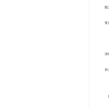
联
常
详
补