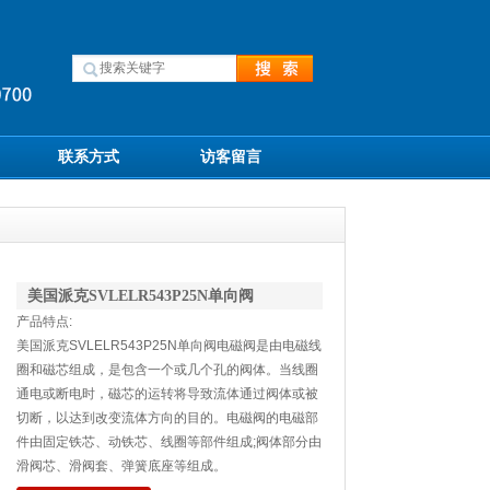
联系方式
访客留言
美国派克SVLELR543P25N单向阀
产品特点:
美国派克SVLELR543P25N单向阀电磁阀是由电磁线
圈和磁芯组成，是包含一个或几个孔的阀体。当线圈
通电或断电时，磁芯的运转将导致流体通过阀体或被
切断，以达到改变流体方向的目的。电磁阀的电磁部
件由固定铁芯、动铁芯、线圈等部件组成;阀体部分由
滑阀芯、滑阀套、弹簧底座等组成。