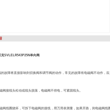
绍
克SVLELR543P25N单向阀
阀的故障将直接影响到切换阀和调节阀的动作，常见的故障有电磁阀不动作，应
电磁阀接线头松动或线头脱落，电磁阀不得电，可紧固线头。
电磁阀线圈烧坏，可拆下电磁阀的接线，用万用表测量，如果开路，则电磁阀线