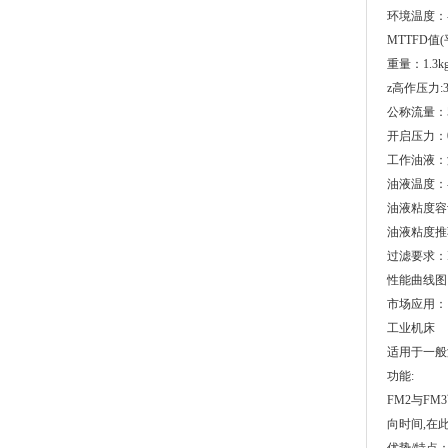
环境温度：-2
MTTFD值
重量：1.3kg,
z高作压力:35
公称流量：53l
开启压力：0.
工作油液：液压
油液温度：-2
油液粘度容许范
油液粘度推荐粘
过滤要求：ISO4
性能曲线图
市场应用：
工业
机床
适用于一般
功能:
FM2与F
向时间,在此