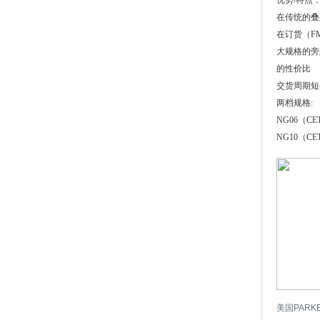
优势/特点
在传统的叠
在订货（F
大规格的旁
的性价比
交货周期短
两档规格:
NG06（CET
NG10（CET
美国PARK