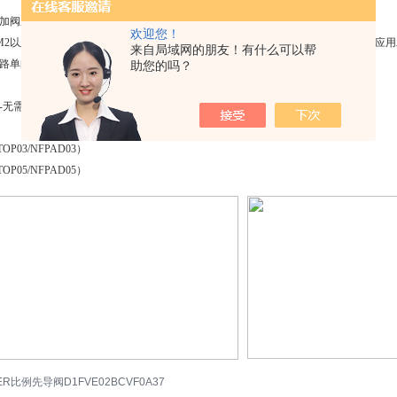
：
加阀系统中工作稳定
欢迎您！
M2以及FM3）两档规格阀时，有两种节流设计类型的针阀芯可供选择-以获得符合应
来自局域网的朋友！有什么可以帮
路单向阀-允许在铰低的压差下流过较大的流量
助您的吗？
-无需仓储
OP03/NFPAD03）
OP05/NFPAD05）
ER比例先导阀D1FVE02BCVF0A37