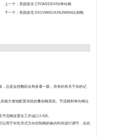
上一个：
美国派克 CPOM2DDV56单向阀
下一个：
美国派克 D41VW001K4NJWI4N比例阀
候，总是会想翻回去再多看一眼，所有的有关于你的记
部分,使其能方便地配置传统的叠加阀系统。节流阀和单向阀位
单向及节流阀设置在工作油口A与B。
也可以用于对先导式方向控制阀的换向时间进行调节，在此