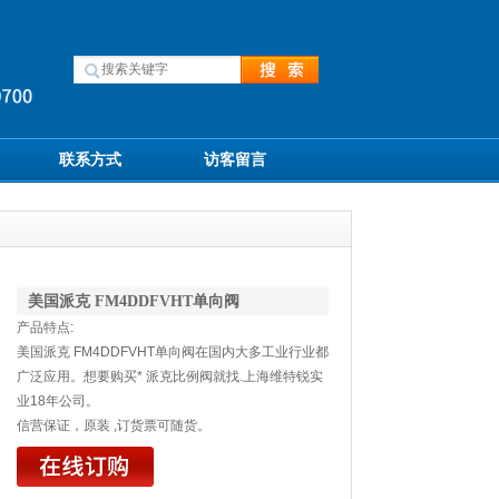
联系方式
访客留言
美国派克 FM4DDFVHT单向阀
产品特点:
美国派克 FM4DDFVHT单向阀在国内大多工业行业都
广泛应用。想要购买* 派克比例阀就找.上海维特锐实
业18年公司。
信营保证，原装 ,订货票可随货。