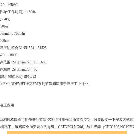
0…+50?C
(平均*工作时间)：150年
2.4kg
0bar
/min，76l/min
3bar
油,符合DIN51524…51525
0…+80?C
围[cSt]/[mm2/s]：10…650
度[cSt]/[mm2/s]：30
406(1999):18/16/13
：
FM4DDFVHT派克FM系列节流阀应用于液压工业行业：
液压应用
M3两档规格阀既可用作进油节流控制,也可用作回油节流控制，只要改变一下安装方式
情况下，该阀应叠加安装在先导级（CETOP03,NG06）与主级阀（CETOP05,NG10至C