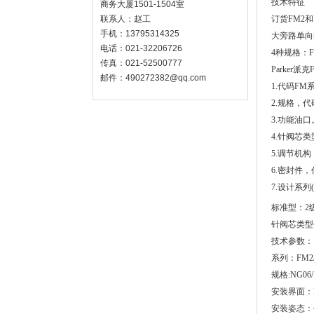
技术特征
商务大厦1501-1504室
联系人：赵工
订货FM2
手机：13795314325
大旁路单向
电话：021-32206726
4种规格：FM2
传真：021-52500777
Parker派
邮件：490272382@qq.com
1.代码F
2.规格，代
3.功能油口
4.针阀芯
5.调节机
6.密封件，
7.设计系列
标准型：2
针阀芯类型
技术参数：
系列：FM2/
规格:NG06/
安装界面：NFP
安装姿态：