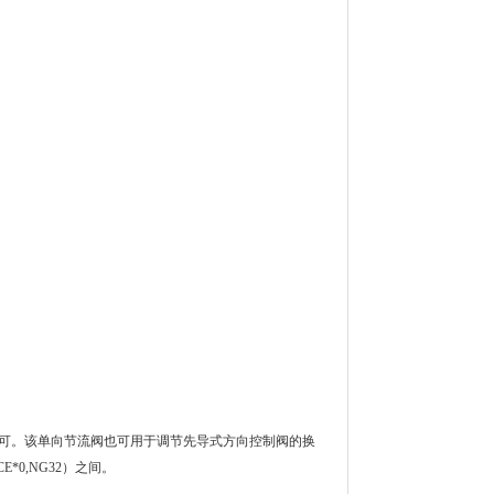
即可。该单向节流阀也可用于调节先导式方向控制阀的换
E*0,NG32）之间。