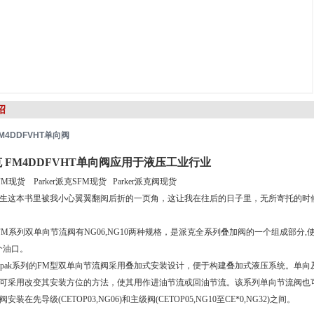
绍
M4DDFVHT单向阀
 FM4DDFVHT单向阀
应用于液压工业行业
克FM现货 Parker派克SFM现货 Parker派克阀现货
生这本书里被我小心翼翼翻阅后折的一页角，这让我在往后的日子里，无所寄托的时
r派克FM系列双单向节流阀有NG06,NG10两种规格，是派克全系列叠加阀的一个组成
个油口。
r Manapak系列的FM型双单向节流阀采用叠加式安装设计，便于构建叠加式液压系统。
M3可采用改变其安装方位的方法，使其用作进油节流或回油节流。该系列单向节流阀
装在先导级(CETOP03,NG06)和主级阀(CETOP05,NG10至CE*0,NG32)之间。