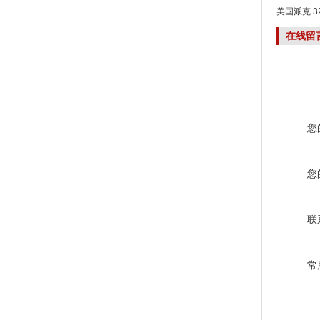
美国派克 32
在线留
您
您
联
常