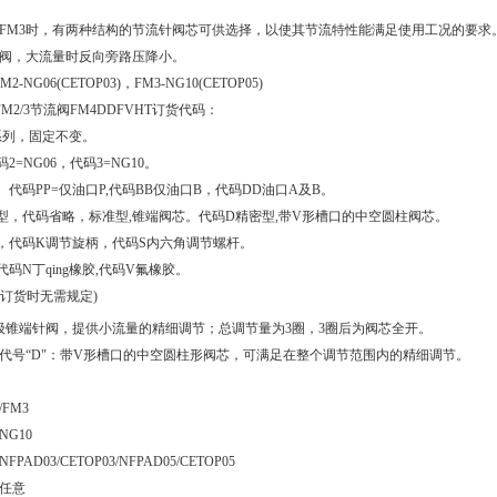
和FM3时，有两种结构的节流针阀芯可供选择，以使其节流特性能满足使用工况的要求
阀，大流量时反向旁路压降小。
-NG06(CETOP03)，FM3-NG10(CETOP05)
克FM2/3节流阀FM4DDFVHT订货代码：
M系列，固定不变。
码2=NG06，代码3=NG10。
。代码PP=仅油口P,代码BB仅油口B，代码DD油口A及B。
类型，代码省略，标准型,锥端阀芯。代码D精密型,带V形槽口的中空圆柱阀芯。
构，代码K调节旋柄，代码S内六角调节螺杆。
代码N丁qing橡胶,代码V氟橡胶。
(订货时无需规定)
级锥端针阀，提供小流量的精细调节；总调节量为3圈，3圈后为阀芯全开。
代号“D"：带V形槽口的中空圆柱形阀芯，可满足在整个调节范围内的精细调节。
FM3
NG10
AD03/CETOP03/NFPAD05/CETOP05
任意