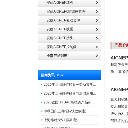
安耐AIGNEP球阀
安耐AIGNEP0防结露套件
安耐AIGNEP驱动套件
安耐AIGNEP线圈
安耐AIGNEP接头
产品介
安耐AIGNEP控制阀
全部产品列表
AIGN
我司所售产
作 共赢!
新闻资讯 New
2026年上海维特锐五一劳动节放假通知
AIGN
2026年上海维特锐春节放假通知及调班安排
意大利
AIG
2026德国HYDAC贺德克产品新到一批现货
凝水积聚导
中秋国庆上海维特锐放假通知
级达
，
IP66
上海维特锐5.1假期通知
部环境的热