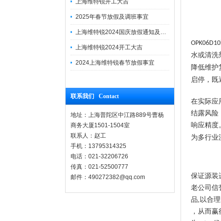
上海维特锐开工大吉
2025年春节放假及调班事宜
上海维特锐2024国庆放假通知及调休安排
OPK06D10
上海维特锐2024开工大吉
水或清洗
2024上海维特锐春节放假事宜
降低维护
启停，既
联系我们 Contact
在实际应
结露风险
地址：上海普陀区中江路889号曹杨
响应精度
商务大厦1501-1504室
联系人：赵工
为多行业
手机：13795314325
电话：021-32206726
传真：021-52500777
保证源装
邮件：490272382@qq.com
老公司信
品,以合
，从而赢