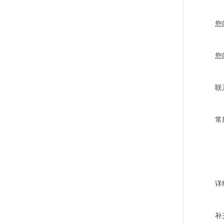
您
您
联
常
详
补