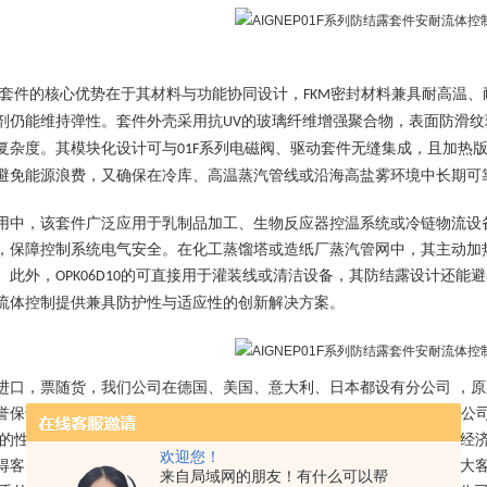
套件的核心优势在于其材料与功能协同设计，
密封材料兼具耐高温、
FKM
剂仍能维持弹性。套件外壳采用抗
的玻璃纤维增强聚合物，表面防滑纹
UV
复杂度。其模块化设计可与
系列电磁阀、驱动套件无缝集成，且加热
01F
避免能源浪费，又确保在冷库、高温蒸汽管线或沿海高盐雾环境中长期可
用中，该套件广泛应用于乳制品加工、生物反应器控温系统或冷链物流设
，保障控制系统电气安全。在化工蒸馏塔或造纸厂蒸汽管网中，其主动加
。此外，
的
可直接用于灌装线或清洁设备，其防结露设计还能避
OPK06D10
流体控制提供兼具防护性与适应性的创新解决方案。
进口，票随货，我们公司在德国、美国、意大利、日本都设有分公司 ，原
誉保证，只要你需要，我们将竭诚为你服务! 上海维特锐实业发展有限公司
理的性价比，快捷的交货期，热情，周到的服务， 为客户提供高品质、经济
欢迎您！
得客户的一致赞赏。 我们将不负客户对本公司的期望和厚爱,努力为广大
来自局域网的朋友！有什么可以帮