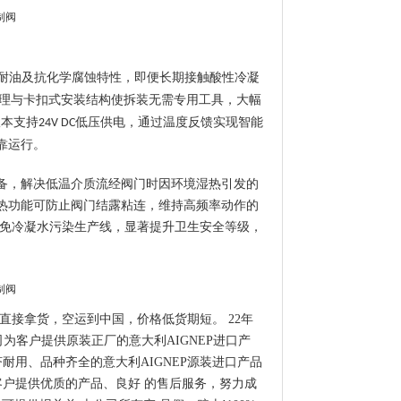
耐油及抗化学腐蚀特性，即便长期接触酸性冷凝
理与卡扣式安装结构使拆装无需专用工具，大幅
版本支持
低压供电，通过温度反馈实现智能
24V DC
靠运行。
备，解决低温介质流经阀门时因环境湿热引发的
热功能可防止阀门结露粘连，维持高频率动作的
免冷凝水污染生产线，显著提升卫生安全等级，
直接拿货，空运到中国，价格低货期短。 22年
为客户提供原装正厂的意大利AIGNEP进口产
耐用、品种齐全的意大利AIGNEP源装进口产品
客户提供优质的产品、良好 的售后服务，努力成