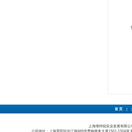
首 页
|
上海维特锐实业发展有限公司(ww
公司地址：上海普陀区中江路889号曹杨商务大厦1501-1504室 联系电