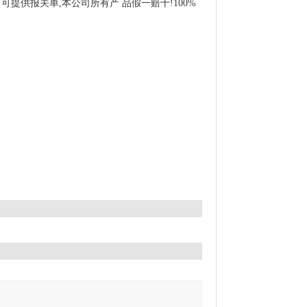
提供报关单,本公司所有产 品假一赔十!100%