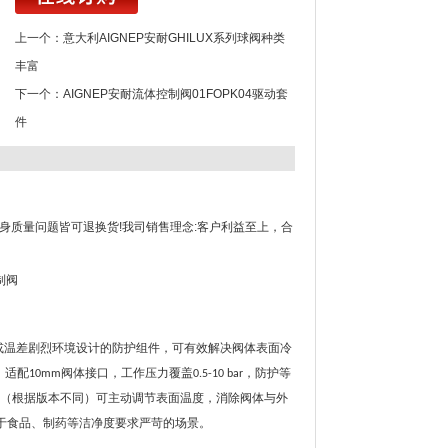
上一个：
意大利AIGNEP安耐GHILUX系列球阀种类
丰富
下一个：
AIGNEP安耐流体控制阀01FOPK04驱动套
件
本身质量问题皆可退换货!我司销售理念:客户利益至上，合
或温差剧烈环境设计的防护组件，可有效解决阀体表面冷
，适配
阀体接口，工作压力覆盖
，防护等
10mm
0.5-10 bar
层（根据版本不同）可主动调节表面温度，消除阀体与外
于食品、制药等洁净度要求严苛的场景。