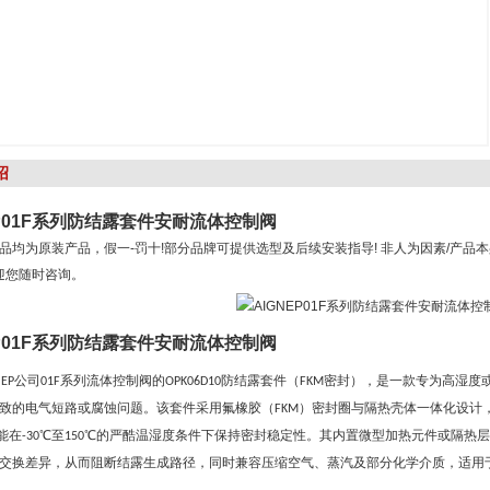
绍
EP01F系列防结露套件安耐流体控制阀
品均为原装产品，假一-罚十!部分品牌可提供选型及后续安装指导! 非人为因素/产品
欢迎您随时咨询。
EP01F系列防结露套件安耐流体控制阀
公司
系列流体控制阀的
防结露套件（
密封），是一款专为高湿度
NEP
01F
OPK06D10
FKM
致的电气短路或腐蚀问题。该套件采用氟橡胶（
）密封圈与隔热壳体一体化设计
FKM
能在
℃至
℃的严酷温湿度条件下保持密封稳定性。其内置微型加热元件或隔热
-30
150
交换差异，从而阻断结露生成路径，同时兼容压缩空气、蒸汽及部分化学介质，适用