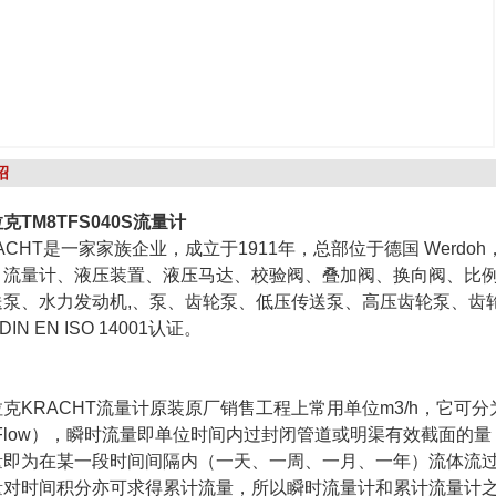
绍
克TM8TFS040S流量计
ACHT是一家家族企业，成立于1911年，总部位于德国 Werd
、流量计、液压装置、液压马达、校验阀、叠加阀、换向阀、比例
泵、水力发动机,、泵、齿轮泵、低压传送泵、高压齿轮泵、齿轮电机
 DIN EN ISO 14001认证。
克KRACHT流量计原装原厂销售工程上常用单位m3/h，它可分为瞬
al Flow），瞬时流量即单位时间内过封闭管道或明渠有效截面
量即为在某一段时间间隔内（一天、一周、一月、一年）流体流
量对时间积分亦可求得累计流量，所以瞬时流量计和累计流量计