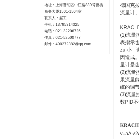
德国克
地址：上海普陀区中江路889号曹杨
商务大厦1501-1504室
流量计
联系人：赵工
手机：13795314325
KRAC
电话：021-32206726
(1)流
传真：021-52500777
表指示
邮件：490272382@qq.com
zui
因造成
量计是
(2)流
果流量
统的调
(3)
数PI
KRACH
v=aA √2/