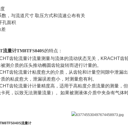
密度
量系数，与流道尺寸 取压方式和流速公布有关
板开孔面积
力差
T流量计TM8TFS040S
的特点：
ACHT齿轮流量计流量测量与流体的流动状态无关，KRACHT齿
靠被测介质的压头推动椭圆齿轮旋转而进行计量的。
ACHT齿轮流量计粘度愈大的介质，从齿轮和计量空间隙中泄漏出
介质的粘皮愈大，泄漏误差愈小，对测量愈有利。
RACHT齿轮流量计计量精度高，适用于高粘度介质流量的测量，
轮卡死，以致无法测量流量）。如果被测液体介质中夹杂有气体
M8TFS040S流量计