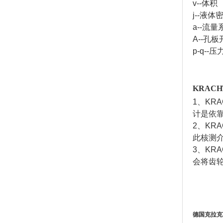
v--体积
j--液体
a--流
A--孔
p-q--压
KRACH
1、KR
计是依
2、KR
此核测
3、K
会将齿
德国克拉克T