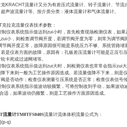
拉克KRACHT流量计又分为有差压式流量计、转子流量计、节
、超声波流量计等。按介质分类：液体流量计和气体流量计。
HT克拉克流量仪表技术参数：
量控制仪表系统指示值达到zui小时，首先检查现场检测仪表，如
也zui小，则检查调节阀开度，若调节阀开度为零，则常为调节
小，调节阀开度正常，故障原因很可能是系统压力不够、系统管路
。若是仪表方面的故障，原因有：孔板差压流量计可能是正压引
齿轮卡死或过滤网堵等。
量控制仪表系统指示值达到zui大时，则检测仪表也常常会指示zu
能降下来则一般为工艺操作原因造成。若流量值降不下来，则是
节阀是否动作；检查仪表测量引压系统是否正常；检查仪表信号
流量控制仪表系统指示值波动较频繁，可将控制改到手动，如果波
D不合适，如果波动仍频繁，则是工艺操作方面原因造成。
T流量计TM8TFS040S
流量计流体体积流量公式为：
j(p-q)