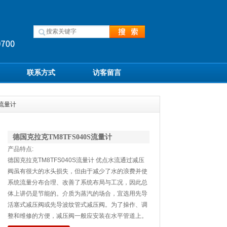
联系方式
访客留言
S流量计
德国克拉克TM8TFS040S流量计
产品特点:
德国克拉克TM8TFS040S流量计 优点水流通过减压
阀虽有很大的水头损失，但由于减少了水的浪费并使
系统流量分布合理、改善了系统布局与工况，因此总
体上讲仍是节能的。介质为蒸汽的场合，宜选用先导
活塞式减压阀或先导波纹管式减压阀。为了操作、调
整和维修的方便，减压阀一般应安装在水平管道上。