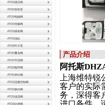
ATOS液压阀
ATOS齿轮泵
ATOS电磁阀
ATOS伺服阀
ATOS插装阀
ATOS油缸
ATOS叶片泵
产品介绍
ATOS叠加阀
ATOS节流阀
阿托斯DHZA-
ATOS顺序阀
ATOS单向阀
上海维特锐
ATOS流量控制阀
客户的实际
ATOS换向阀
务，深得客
ATOS溢流阀
进口备件，
ATOS比例阀