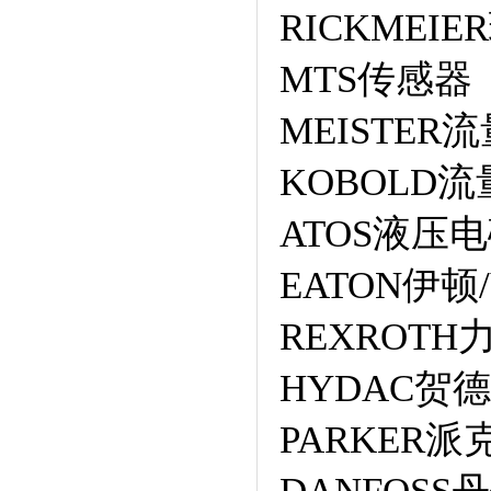
RICKME
MTS传感器
MEISTER
KOBOLD
ATOS液压
EATON伊顿
REXROT
HYDAC贺
PARKER