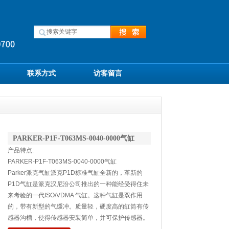
联系方式
访客留言
PARKER-P1F-T063MS-0040-0000气缸
产品特点:
PARKER-P1F-T063MS-0040-0000气缸
Parker派克气缸派克P1D标准气缸全新的，革新的
P1D气缸是派克汉尼汾公司推出的一种能经受得住未
来考验的一代ISO/VDMA 气缸。这种气缸是双作用
的，带有新型的气缓冲。质量轻，硬度高的缸筒有传
感器沟槽，使得传感器安装简单，并可保护传感器。