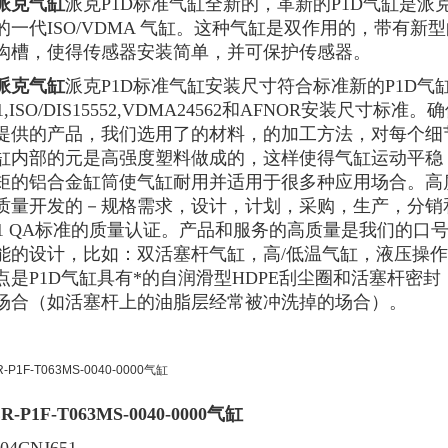
er派克气缸
派克P1D标准气缸全新的，革新的P1D气缸是
的一代ISO/VDMA 气缸。这种气缸是双作用的，带有
沟槽，使得传感器安装简单，并可保护传感器。
派克气缸
派克P1D标准气缸安装尺寸符合标准新的P1D气
431,ISO/DIS15552,VDMA24562和AFNOR安装
提供的产品，我们选用了的材料，的加工方法，对每个细
缸内部的元是高强度塑料做成的，这样使得气缸运动平稳
矩的铝合金缸筒使气缸耐用并适用于很多种应用场合。高质
质量开发的－规格需求，设计，计划，采购，生产，分销
9001 QA标准的质量认证。产品和服务的高质量是我们的口
能的设计，比如：双活塞杆气缸，高/低温气缸，液压操
点是P1D气缸具有*的自润滑型HDPE刮尘圈和活塞杆密
场合（如活塞杆上的油脂层经常被冲洗掉的场合）。
R-P1F-T063MS-0040-0000气缸