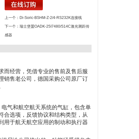
上一个：
Di-Soric-BSHM-Z-2/4-RS232K连接线
下一个：
瑞士堡盟OADK-25I7480/S14C激光测距传
感器
求而经营，凭借专业的售前及售后服
代理销售老公司，德国采购公司原厂订
。
动，电气和航空航天系统的气缸，包含单
符合选项，反馈协议和结构类型，从
到用于航天航空应用的制动和执行器