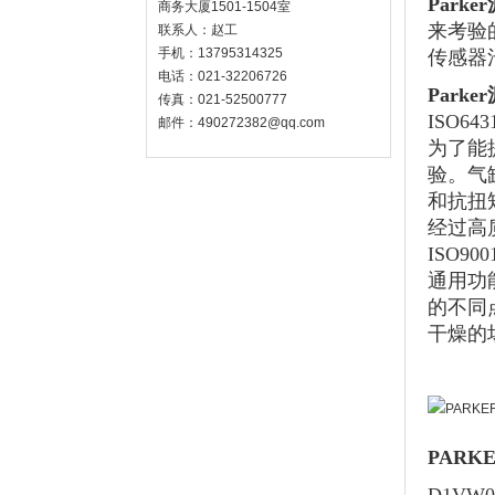
Park
商务大厦1501-1504室
来考验
联系人：赵工
手机：13795314325
传感器
电话：021-32206726
Parker
传真：021-52500777
ISO6
邮件：490272382@qq.com
为了能
验。气
和抗扭
经过高
ISO
通用功
的不同
干燥的
PARKE