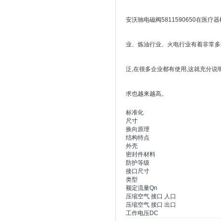
安沃驰电磁阀5811590650在
业、炼油行业、火电行业有着非常多
泛,在很多企业都有使用,这就充分
求也越来越高。
标准化
尺寸
换向原理
结构特点
外壳
密封件材料
防护等级
接口尺寸
类型
额定流量Qn
压缩空气 接口 人口
压缩空气 接口 出口
工作电压DC