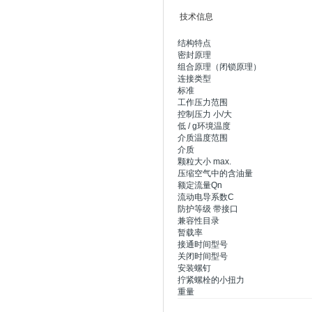
技术信息
结构特点
密封原理
组合原理（闭锁原理）
连接类型
标准
工作压力范围
控制压力 小/大
低 / g环境温度
介质温度范围
介质
颗粒大小 max.
压缩空气中的含油量
额定流量Qn
流动电导系数C
防护等级 带接口
兼容性目录
暂载率
接通时间型号
关闭时间型号
安装螺钉
拧紧螺栓的小扭力
重量