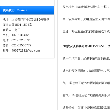
双电控电磁阀就像双作用气缸一样，
联系我们 Contact
里，管路导通，失电后活塞又回中间
地址：上海普陀区中江路889号曹杨
商务大厦1501-1504室
联系人：赵工
三通，两位五通的阀门都是采取了双电
手机：13795314325
电话：021-32206726
传真：021-52500777
*现货安沃驰换向阀5811590650三
邮件：490272382@qq.com
装一个消声器，如果不怕噪音的话也
通电时气路是断的，给线圈通电，气
气)，即使给正动作线圈断电后正动
有气)，即使给反动作线圈断电后反动
这种特性，在设计机电控制回路或编