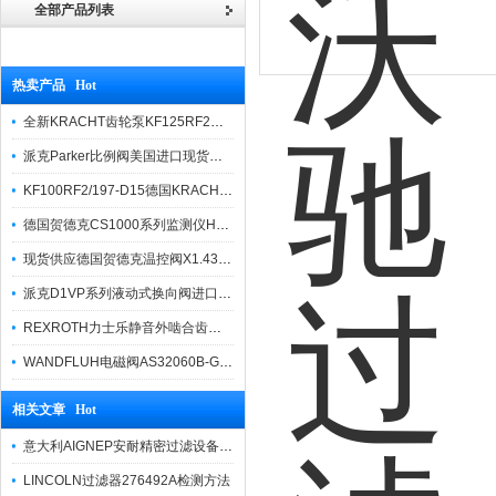
全部产品列表
热卖产品 Hot
全新KRACHT齿轮泵KF125RF2选型样本
派克Parker比例阀美国进口现货报价
KF100RF2/197-D15德国KRACHT克拉克原装齿轮泵
德国贺德克CS1000系列监测仪HYDAC
现货供应德国贺德克温控阀X1.437.25.100
派克D1VP系列液动式换向阀进口产品报价
REXROTH力士乐静音外啮合齿轮泵AZPT现货
WANDFLUH电磁阀AS32060B-G24授权代理商
相关文章 Hot
意大利AIGNEP安耐精密过滤设备FRL迷你系列T010-MINI过滤器
LINCOLN过滤器276492A检测方法