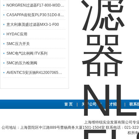
NORGREN过滤器F17-800-M3DA参数
CASAPPA齿轮泵PLP30.51D0-83E3-LED/EB-N
意大利康茂盛过滤器MX3-1-F00
HYDAC应用
SMC压力开关
SMC电气比例阀 ITV系列
SMC的压力检测阀
AVENTICS安沃驰R412007065过滤器技术参数
首 页
|
关于公司
|
人才招聘
|
联系
上海维特锐实业发展有限公司专
公司地址：上海普陀区中江路889号曹杨商务大厦1501-1504室 联系电话：021-322067
权所有