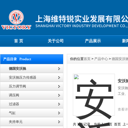
首 页
关于公司
产品展示
新
你的位置
首页
>
产品中心
>
德国安沃
产品目录 Product
德国安沃驰
安沃驰压力传感器
安沃驰
压力调节阀
安沃驰
工业、
调压阀
过滤器
查看详
气缸
夹持单元
共 1 条记录，当前 1 / 1 页 首页