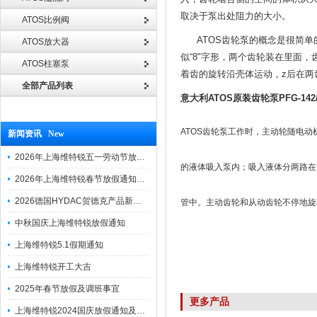
取决于泵出处阻力的大小。
ATOS比例阀
ATOS齿轮泵的概念是很简单
ATOS放大器
似“8"字形，两个齿轮装在里面
ATOS柱塞泵
着齿的旋转沿壳体运动，z后在两
全部产品列表
意大利ATOS原装齿轮泵PFG-142
ATOS齿轮泵工作时，主动轮随电
新闻资讯 New
2026年上海维特锐五一劳动节放假通知
的液体吸入泵内；吸入液体分两路在
2026年上海维特锐春节放假通知及调班安排
2026德国HYDAC贺德克产品新到一批现货
管中。主动齿轮和从动齿轮不停地旋
中秋国庆上海维特锐放假通知
上海维特锐5.1假期通知
上海维特锐开工大吉
2025年春节放假及调班事宜
更多产品
上海维特锐2024国庆放假通知及调休安排