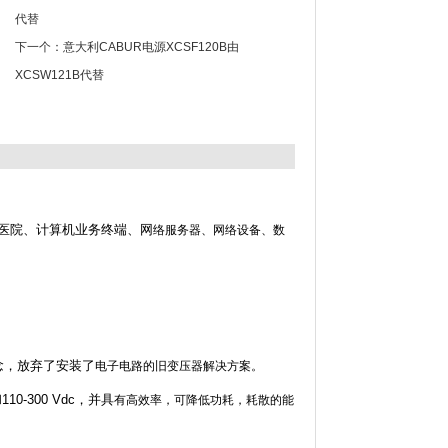
代替
下一个：
意大利CABUR电源XCSF120B由
XCSW121B代替
医院、计算机业务终端、网
络服务器、网络设备、数
概念，放弃了安装了
电子电路的旧变压器解决方案。
-300 Vdc，并具
有高效率，可降低功耗，耗散的能