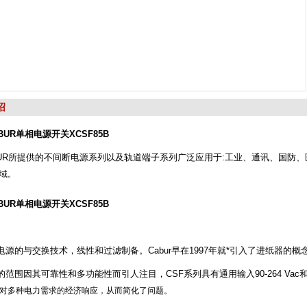
绍
BUR单相电源开关XCSF85B
R所提供的不间断电源系列以及轨道端子系列广泛应用于:工业、通讯、国防、
域。
BUR单相电源开关XCSF85B
：
源的与交换技术，线性和过滤制备。Cabur早在1997年就*引入了进纸器的
范围因其可靠性和多功能性而引人注目，CSF系列具有通用输入90-264 Vac和110
对多种电力需求的经济响应，从而简化了问题。