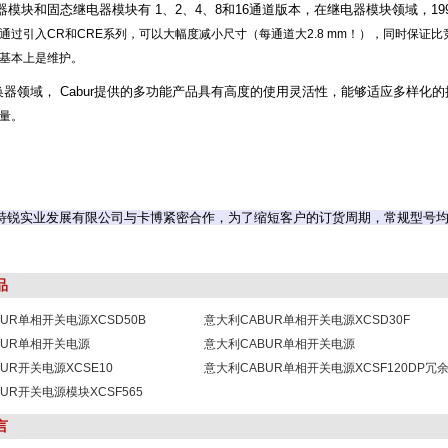
模块和固态继电器模块有 1、2、4、8和16通道版本，在继电器模块领域，1998
通过引入CR和CRE系列，可以大幅度减小尺寸（每通道大2.8 mm！），同时保
基本上是维护。
器领域， Cabur提供的多功能产品具有高度的使用灵活性，能够适应多样化
量。
特锐实业发展有限公司与卡博紧密合作，为了缩短客户的订货周期，常规型号
品
UR单相开关电源XCSD50B
意大利CABUR单相开关电源XCSD30F
BUR单相开关电源
意大利CABUR单相开关电源
5W024VAA
UR开关电源XCSE10
XCSD1072W012VAA
意大利CABUR单相开关电源XCSF120DP冗
UR开关电源模块XCSF565
本
言