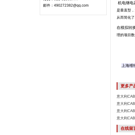
机电继电器
邮件：490272382@qq.com
是垂直型，
从而简化了
在模拟转换
理的项目数
上海维
更多产
意大利CAB
意大利CA
XCSD101
意大利CAB
意大利CAB
在线留