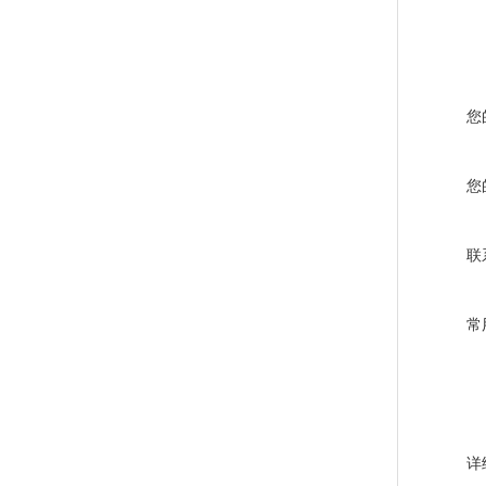
您
您
联
常
详