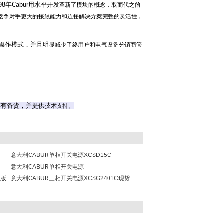
年Cabur用水平开
发革新了模块的概念，取而代之的
证比竞争对手更大的接触能力和连接解决方案完整的灵活性，
的操作模式，并且明
显减少了终用户和电气设备分销商管
均有备货，并提供技
术支持。
意大利CABUR单相开关电源XCSD15C
意大利CABUR单相开关电源
余版
XCSD1015W012VAA
意大利CABUR三相开关电源XCSG2401C现货