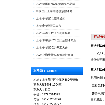
2026德国HYDAC贺德克产品新到一批现货
中秋国庆上海维特锐放假通知
上海维特锐5.1假期通知
上海维特锐开工大吉
2025年春节放假及调班事宜
产品介
上海维特锐2024国庆放假通知及调休安排
意大利CA
上海维特锐2024开工大吉
CABU
2024上海维特锐春节放假事宜
据存储等领
意大利CA
联系我们 Contact
范围包括
地址：上海普陀区中江路889号曹杨
商务大厦1501-1504室
完整系列电
联系人：赵工
开关电源的
手机：13795314325
电话：021-32206726
量和温度，
传真：021-52500777