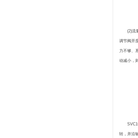
(2
调节阀开
力不够、
动减小，
SV
转，并沿