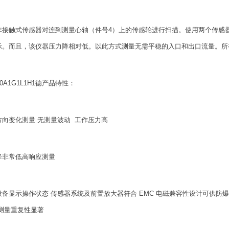
非接触式传感器对连到测量心轴（件号4）上的传感轮进行扫描。使用两个传感
示。而且，该仪器压力降相对低。以此方式测量无需平稳的入口和出口流量。所
10A1G1L1H1德产品特性：
方向变化测量 无测量波动 工作压力高
降非常低高响应测量
设备显示操作状态 传感器系统及前置放大器符合 EMC 电磁兼容性设计可供防
度测量重复性显著