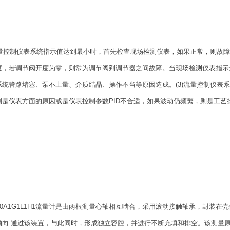
)流量控制仪表系统指示值达到最小时，首先检查现场检测仪表，如果正常，则故
度，若调节阀开度为零，则常为调节阀到调节器之间故障。当现场检测仪表指示
系统管路堵塞、泵不上量、介质结晶、操作不当等原因造成。(3)流量控制仪表
则是仪表方面的原因或是仪表控制参数PID不合适，如果波动仍频繁，则是工艺
C10A1G1L1H1流量计是由两根测量心轴相互啮合，采用滚动接触轴承，封装
轴向 通过该装置，与此同时，形成独立容腔，并进行不断充填和排空。该测量