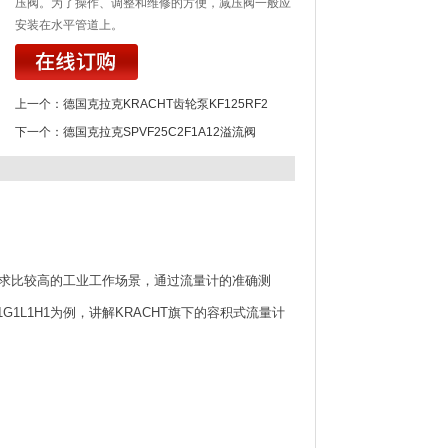
压阀。为了操作、调整和维修的方便，减压阀一般应
安装在水平管道上。
上一个：
德国克拉克KRACHT齿轮泵KF125RF2
下一个：
德国克拉克SPVF25C2F1A12溢流阀
求比较高的工业工作场景，通过流量计的准确测
1L1H1为例，讲解KRACHT旗下的容积式流量计