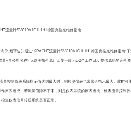
CHT流量计SVC10A1G1L1H1德国克拉克维修指南
需询价,烦请告知通过*KRACHT流量计SVC10A1G1L1H1德国克拉克维修
数量+贵公司名称>;b.欧美报价原厂回复一般为1-2个工作日;c.提供原始的询
）流量控制仪表系统指示值达到最大时，则检测仪表也常常会指示最大。此时可
操作原因造成。若流量值降不下来，则是仪表系统的原因造成，检查流量控制仪
；检查仪表信号传送系统是否正常。