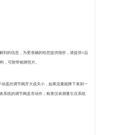
指南*了解到的信息，为更准确的给您提供报价，请提供<品
价资料，可附带铭牌照片。
手动遥控调节阀开大或关小，如果流量能降下来则一
表系统的调节阀是否动作；检查仪表测量引压系统