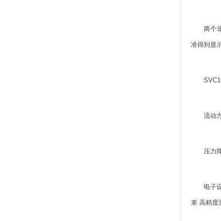
两个
准得到显
SVC
流动
压力
电子
束 高精