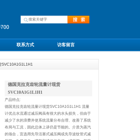
联系方式
访客留言
VC10A1G1L1H1
德国克拉克齿轮流量计现货
SVC10A1G1L1H1
产品特点:
德国克拉克齿轮流量计现货SVC10A1G1L1H1 流量
计优点水流通过减压阀虽有很大的水头损失，但由于
减少了水的浪费并使系统流量分布合理、改善了系统
布局与工况，因此总体上讲仍是节能的。介质为蒸汽
的场合，宜选用先导活塞式减压阀或先导波纹管式减