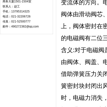
变流体的方向。
商务大厦1501-1504室
联系人：赵工
手机：13795314325
阀体由滑动阀芯
电话：021-32206726
传真：021-52500777
上，阀体密封在
邮件：490272382@qq.com
的电磁阀有二位
含义:对于电磁
由阀体、阀盖、
借助弹簧压力关
簧密封块封闭出
时，电磁力消失