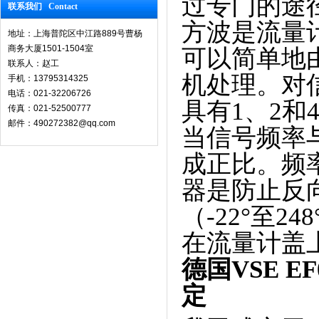
过专门的途
联系我们 Contact
方波是流量
地址：上海普陀区中江路889号曹杨
商务大厦1501-1504室
可以简单地
联系人：赵工
机处理。对
手机：13795314325
电话：021-32206726
具有1、2
传真：021-52500777
邮件：490272382@qq.com
当信号频率
成正比。频率
器是防止反向
（-22°至
在流量计盖
德国VSE EF
定