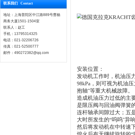
联系我们 Contact
地址：上海普陀区中江路889号曹杨
商务大厦1501-1504室
联系人：赵工
手机：13795314325
电话：021-32206726
传真：021-52500777
邮件：490272382@qq.com
安装位置：
发动机工作时，机油压力
98kPa，则可视为机
抱轴"等重大机械故障。
造成机油压力过低的主
是限压阀与回油阀弹簧
连杆轴承间隙过大；五
大时所发生的“呜呜"异
然后将发动机在中转速
熄火后有无继续旋转的“