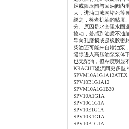
足或限压阀与回油阀内
大，进油口滤网堵死等
继之，检查机油的粘度
分。原因是水套阻水圈
捻动，若感到油质不油
导向孔磨损或是橡胶密
柴油还可能来自输油泵
缝隙进入高压油泵泵体
也无柴油，但粘度明显
KRACHT溢流阀更多型
SPVM10A1G1A12ATEX
SPV10B1G1A12
SPVM10A1G1B30
SPV10A1G1A
SPV10C1G1A
SPV10E1G1A
SPV10K1G1A
SPV10B1G1A