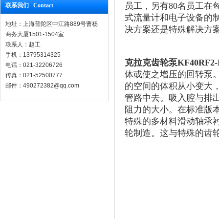
员工，另有80名员工
联系我们 Contact
式流量计和电子设备的
地址：上海普陀区中江路889号曹杨
决方案还是特殊解决方
商务大厦1501-1504室
联系人：赵工
手机：13795314325
克拉克齿轮泵KF40RF2-
电话：021-32206726
体或使之增压的回转泵
传真：021-52500777
的空间的体积从小变大
邮件：490272382@qq.com
管路中去。吸入腔与排
阻力的大小。在标准版
特殊的多材料滑动轴承
轮制造。这与特殊的齿