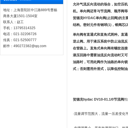
允许气流反向流动的场合，如空压机
地址：上海普陀区中江路889号曹杨
机。单向阀还常与节流阀、顺序阀等
商务大厦1501-1504室
贺德克HYDAC
单向阀(止回阀)的
联系人：赵工
结构。密封元件有钢球(1)，锥阀芯(
手机：13795314325
电话：021-32206726
单向阀有直通式和直角式两种。直通
传真：021-52500777
逆止阀。用于液压系统中防止油流反
邮件：490272382@qq.com
在管路上。直角式单向阀有螺纹连接
液压回路中需要油流反向流动时又可
油路时，可用此阀作为油路的单向锁
式；否则需用外泄式，以降低控制油
贺德克hydac DV10-01.1/0节流阀
性
·流量调节范围大，流量一压差变化