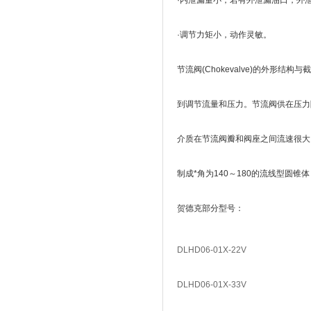
·内泄漏量小，若有外泄漏油口，外
·调节力矩小，动作灵敏。
节流阀(Chokevalve)的外
到调节流量和压力。节流阀供在压力
介质在节流阀瓣和阀座之间流速很大
制成*角为140～180的流线型圆
贺德克部分型号：
DLHD06-01X-22V
DLHD06-01X-33V