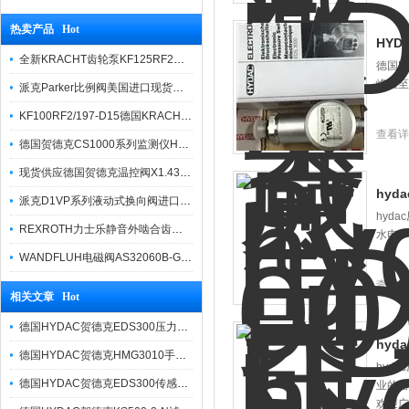
热卖产品 Hot
HYD
全新KRACHT齿轮泵KF125RF2选型样本
德国H
峰值至
派克Parker比例阀美国进口现货报价
KF100RF2/197-D15德国KRACHT克拉克原装齿轮泵
查看详
德国贺德克CS1000系列监测仪HYDAC
现货供应德国贺德克温控阀X1.437.25.100
hyd
派克D1VP系列液动式换向阀进口产品报价
hyd
REXROTH力士乐静音外啮合齿轮泵AZPT现货
水电、
WANDFLUH电磁阀AS32060B-G24授权代理商
查看详
相关文章 Hot
德国HYDAC贺德克EDS300压力开关简介
hyda
德国HYDAC贺德克HMG3010手持测温仪简介
hyd
德国HYDAC贺德克EDS300传感器技术参考
业的售
欢迎广