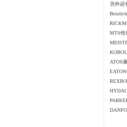
另外还
Bein
RICK
MTS传
MEIS
KOB
ATO
EATO
REX
HYD
PAR
DAN