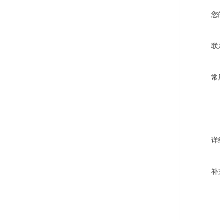
您
联
常
详
补