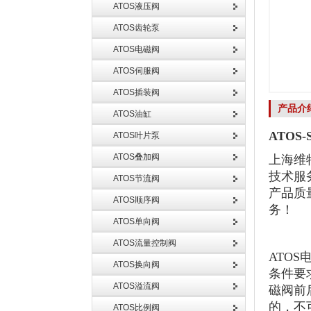
ATOS液压阀
ATOS齿轮泵
ATOS电磁阀
ATOS伺服阀
ATOS插装阀
产品介
ATOS油缸
ATOS-
ATOS叶片泵
ATOS叠加阀
上海维
技术服
ATOS节流阀
产品质
ATOS顺序阀
务！
ATOS单向阀
ATOS流量控制阀
ATO
ATOS换向阀
条件要
ATOS溢流阀
磁阀前
的，不
ATOS比例阀