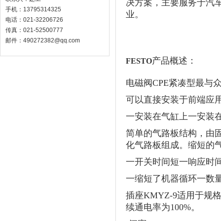
决方案，主要服务于汽车
手机：13795314325
业。
电话：021-32206726
传真：021-52500777
邮件：490272382@qq.com
产品概述：
FESTO
电磁阀CPE紧凑型最与
可以直接安装于前端应
一安装在气缸上一安装在移
简单的气路板结构，由固
化气路板组成。缩短的
一开关时间短一响应时
一缩短了机器循环一数
插座KMYZ-9适用于规
续通电率为100%。