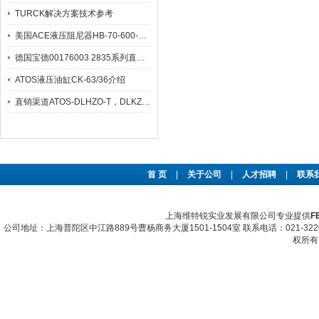
TURCK解决方案技术参考
美国ACE液压阻尼器HB-70-600-ED-N使用维护
德国宝德00176003 2835系列直动式电磁阀灵敏度高
ATOS液压油缸CK-63/36介绍
直销渠道ATOS-DLHZO-T，DLKZO-T伺服比例换向阀
首 页
|
关于公司
|
人才招聘
|
联系
上海维特锐实业发展有限公司专业提供
F
公司地址：上海普陀区中江路889号曹杨商务大厦1501-1504室 联系电话：021-322067
权所有