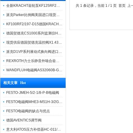
全新KRACHT齿轮泵KF125RF2选型样本
共 1 条记录，当前 1 / 1 页 首页
派克Parker比例阀美国进口现货报价
KF100RF2/197-D15德国KRACHT克拉克原装齿轮泵
德国贺德克CS1000系列监测仪HYDAC
现货供应德国贺德克温控阀X1.437.25.100
派克D1VP系列液动式换向阀进口产品报价
REXROTH力士乐静音外啮合齿轮泵AZPT现货
WANDFLUH电磁阀AS32060B-G24授权代理商
相关文章 Hot
FESTO-JMEH-5/2-1/8-P-B电磁阀
FESTO电磁阀MHE3-MS1H-3/2G-1/8-K安装与使用
FESTO电磁阀的缺点与优点
德国AVENTICS调节阀
意大利ATOS压力补偿器HC-011/30/M 20产品结构及特点介绍