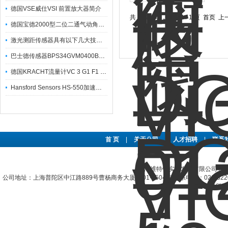
德国VSE威仕VSI 前置放大器简介
共 4 条记录，当前 1 / 1 页 首页
德国宝德2000型二位二通气动角座阀技术参数
激光测距传感器具有以下几大技术特点
巴士德传感器BPS34GVM0400B参数
德国KRACHT流量计VC 3 G1 F1 P2 SM结构特征及型号代码介绍
Hansford Sensors HS-550加速度传感器采矿行业
首 页
|
关于公司
|
人才招聘
|
联系
上海维特锐实业发展有限公司专
公司地址：上海普陀区中江路889号曹杨商务大厦1501-1504室 联系电话：021-322067
权所有