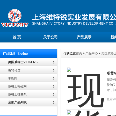
首 页
关于公司
产品展示
新
你的位置
首页
>
产品中心
>
美国威格士V
产品目录 Product
美国威格士VICKERS
齿轮马达
现货V
平衡阀
现货V
荷阀又
威格士电磁阀
时，卸
威格士柱塞泵
查看详
全部产品列表