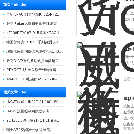
VIC
热卖产品 Hot
VIC
心、二
全新KRACHT齿轮泵KF125RF2选型样本
二级同
派克Parker比例阀美国进口现货报价
查看详
KF100RF2/197-D15德国KRACHT克拉克原装齿轮泵
德国贺德克CS1000系列监测仪HYDAC
威格士
现货供应德国贺德克温控阀X1.437.25.100
威格士
派克D1VP系列液动式换向阀进口产品报价
来油进
量越大
REXROTH力士乐静音外啮合齿轮泵AZPT现货
WANDFLUH电磁阀AS32060B-G24授权代理商
查看详
相关文章 Hot
威格士
HAWE哈威LHK22G-21-180 180平衡阀介绍
威格士
HAWE流量控制阀数据参考
服系统
稳、抗
Barksdale巴士德8141-PL1-B压力开关技术参数
统也都
查看详
瑞士ABB变频器维修/器维/修