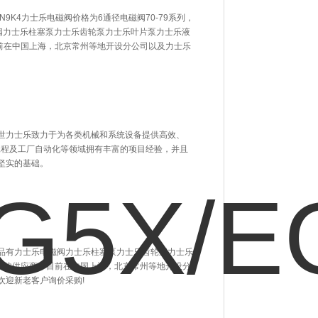
HG24N9K4力士乐电磁阀价格为6通径电磁阀70-79系列，
磁阀力士乐柱塞泵力士乐齿轮泵力士乐叶片泵力士乐液
目前在中国上海，北京常州等地开设分公司以及力士乐
博世力士乐致力于为各类机械和系统设备提供高效、
工程及工厂自动化等领域拥有丰富的项目经验，并且
坚实的基础。
售的产品有力士乐电磁阀力士乐柱塞泵力士乐齿轮泵力士乐
机械的供应商，目前在中国上海，北京常州等地开设分
欢迎新老客户询价采购!