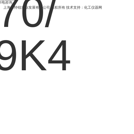
来电咨询
上海维特锐实业发展有限公司 版权所有 技术支持：
化工仪器网