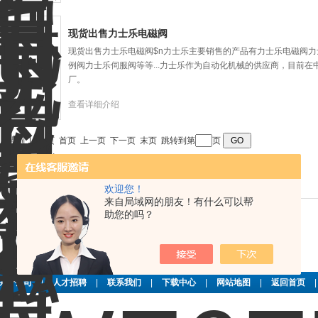
现货出售力士乐电磁阀
现货出售力士乐电磁阀$n力士乐主要销售的产品有力士乐电磁阀
例阀力士乐伺服阀等等...力士乐作为自动化机械的供应商，目前
厂。
查看详细介绍
录，当前 1 / 1 页 首页 上一页 下一页 末页 跳转到第
页
欢迎您！
来自局域网的朋友！有什么可以帮
助您的吗？
关于公司
|
人才招聘
|
联系我们
|
下载中心
|
网站地图
|
返回首页