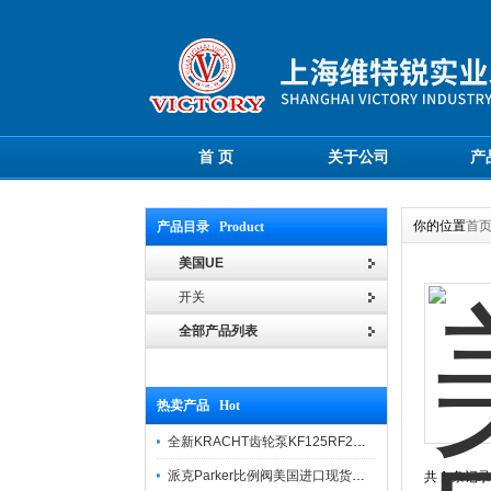
首 页
关于公司
产
你的位置
首
产品目录 Product
美国UE
开关
全部产品列表
热卖产品 Hot
全新KRACHT齿轮泵KF125RF2选型样本
派克Parker比例阀美国进口现货报价
共 1 条记