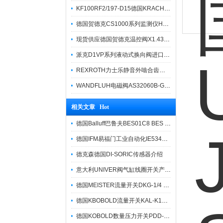
KF100RF2/197-D15德国KRACHT克拉克原装齿轮泵
德国贺德克CS1000系列监测仪HYDAC
现货供应德国贺德克温控阀X1.437.25.100
派克D1VP系列液动式换向阀进口产品报价
REXROTH力士乐静音外啮合齿轮泵AZPT现货
WANDFLUH电磁阀AS32060B-G24授权代理商
相关文章 Hot
德国Balluff巴鲁夫BES01C8 BES 516-325-S4-C电感式接近开关技术解析
德国IFM易福门工业自动化IE5340接近开关
德克森德国DI-SORIC传感器介绍
意大利UNIVER阀气缸线圈开关产品分类
德国MEISTER流量开关DKG-1/4 G 1/2 VA o.Schlalte.选型代码及特点描述
德国KBOBOLD流量开关KAL-K1215SPG3工作性能及特点描述
德国KOBOLD数量压力开关PDD-553R4C315尺寸规格及特征描述