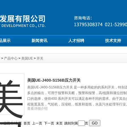
品展示
新闻资讯
人才招聘
技术支持
页
>
产品中心
>
美国UE
>
开关
美国UE-J400-S156B压力开关
美国UE-J400-S156B压力开关 是一种多用处的的系列开关，
多点的输出，可用于报警和关断，预警和报警，高/低限和液位控
口的选择，使得400 系列开关可以满足各种不同的需求。由于其自
程装置及泵，气轮机，压缩机，纸浆和造纸，水及污水处理等行业
查看详细介绍
录，当前 1 / 1 页 首页 上一页 下一页 末页 跳转到第
页