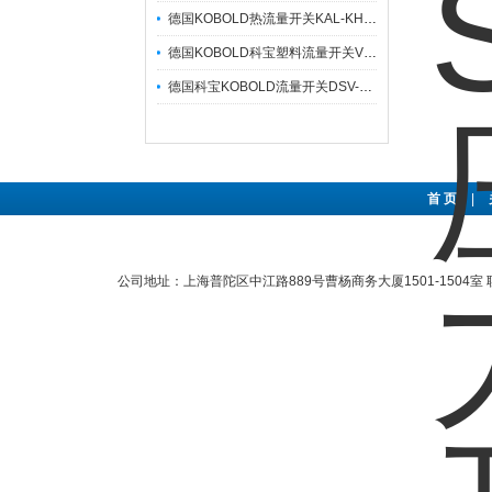
德国KOBOLD热流量开关KAL-KH1315SST3工作方法及选型依据描述
德国KOBOLD科宝塑料流量开关VKP-2075R25S功能特性及选型依据描述
德国科宝KOBOLD流量开关DSV-2107HR0R25工作原理及特征描述
首 页
|
公司地址：上海普陀区中江路889号曹杨商务大厦1501-1504室 联系电