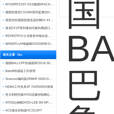
KF100RF2/197-D15德国KRACHT克拉克原装齿轮泵
德国贺德克CS1000系列监测仪HYDAC
现货供应德国贺德克温控阀X1.437.25.100
派克D1VP系列液动式换向阀进口产品报价
REXROTH力士乐静音外啮合齿轮泵AZPT现货
WANDFLUH电磁阀AS32060B-G24授权代理商
相关文章 Hot
德国BALLUFF传感器BES516-300-S342-S4-N介绍
Balluff传感器工作原理
Scancon编码器2RMHF-5000-D-05-14-50-0型号
HEMA工件夹具SF 70/350/50V原装
意大利阿托斯ATOS流量控制阀QV-06/6 60现货出售
ATOS比例阀DPZO-LEB-SN-NP-270-L5 20技术参数
ACE液压控制器VC2515FT