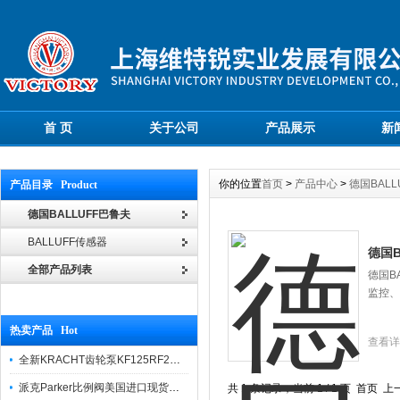
首 页
关于公司
产品展示
新
你的位置
首页
>
产品中心
>
德国BALL
产品目录 Product
德国BALLUFF巴鲁夫
BALLUFF传感器
德国B
全部产品列表
德国B
监控、
热卖产品 Hot
查看详
全新KRACHT齿轮泵KF125RF2选型样本
派克Parker比例阀美国进口现货报价
共 1 条记录，当前 1 / 1 页 首页