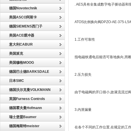
. AES具有全集成数字电子驱动器
德国Novotechnik
美国ASCO阿斯卡
ATOS比例换向阀DPZO-AE-375-L5
德国SIEMENS西门子
美国ACE缓冲器
1.工作可靠性
意大利CABUR
美国派克
指电磁铁通电后能否可靠地换向,而
美国穆格MOOG
德国巴士德BARKSDALE
2.压力损失
日本SMC
德国沃尔克曼VOLKMANN
由于电磁阀的开口很小,故液流流过
英国Furness Controls
德国霍夫曼Hofmann
3.内泄漏量
瑞士堡盟Baumer
德国梅斯特meister
在各个不同的工作位置,在规定的工