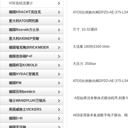
VSE齿轮流量计
德国KRACHT克拉克
ATOS比例换向阀DPZO-AE-375-L5
意大利ATOS阿托斯
尺寸: 10-32通径
德国Rexroth力士乐
意大利AIGNEP安耐
大流量:180到1500 l/min
德国瑞克梅尔RICKMEIER
德国倍加福P+F
大压力: 350bar
德国科宝KOBOLD
德国HYDAC贺德克
ATOS比例换向阀DPZO-AE-375-L5
德国IFM
德国百利beinlich
. A型如果没有整体式驱动程序,则
瑞士WANDFLUH万福乐
美国威格士VICKERS
AEB采用基本集成数字电子驱动、模
德国E+H
德国安沃驰