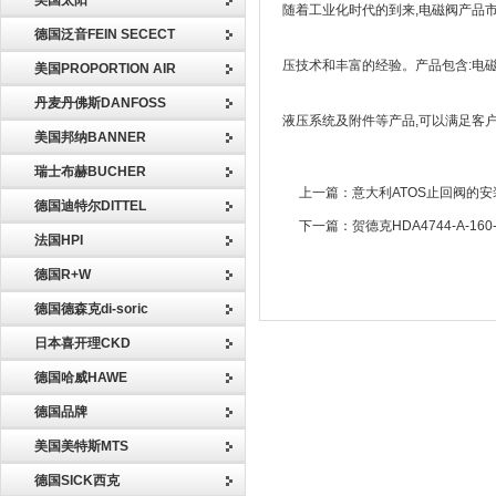
美国太阳
随着工业化时代的到来,电磁阀产品市
德国泛音FEIN SECECT
压技术和丰富的经验。产品包含:电
美国PROPORTION AIR
丹麦丹佛斯DANFOSS
液压系统及附件等产品,可以满足客
美国邦纳BANNER
瑞士布赫BUCHER
上一篇：
意大利ATOS止回阀的
德国迪特尔DITTEL
下一篇：
贺德克HDA4744-A-1
法国HPI
德国R+W
德国德森克di-soric
日本喜开理CKD
德国哈威HAWE
德国品牌
美国美特斯MTS
德国SICK西克