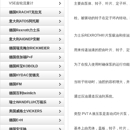
VSE齿轮流量计
主要由泵体、转子、叶片、定子环、
德国KRACHT克拉克
栓。被驱动的转子在定子环内转动。
意大利ATOS阿托斯
德国Rexroth力士乐
力士乐REXROTH叶片泵吸油和排
意大利AIGNEP安耐
德国瑞克梅尔RICKMEIER
用来传递油液的腔由叶片、转子、定
德国倍加福P+F
为了在投入使用时确保泵的运行功能
德国科宝KOBOLD
德国HYDAC贺德克
当转子转动时，油腔的容积增大，并
德国IFM
德国百利beinlich
通过压油通道压油到系统。
瑞士WANDFLUH万福乐
美国威格士VICKERS
类型 PV7 A 液压泵是直动式叶片
德国E+H
基本上由壳体，盖板，转子，叶片，
德国安沃驰