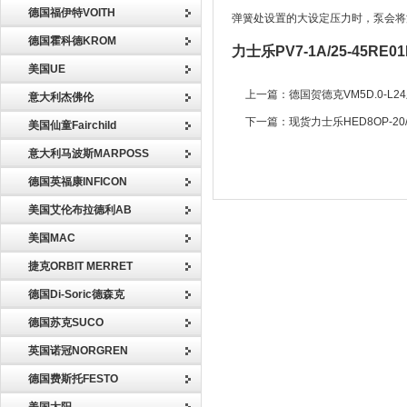
德国福伊特VOITH
弹簧处设置的大设定压力时，泵会将
德国霍科德KROM
力士乐PV7-1A/25-45RE0
美国UE
上一篇：
德国贺德克VM5D.0-L
意大利杰佛伦
下一篇：
现货力士乐HED8OP-20
美国仙童Fairchild
意大利马波斯MARPOSS
德国英福康INFICON
美国艾伦布拉德利AB
美国MAC
捷克ORBIT MERRET
德国Di-Soric德森克
德国苏克SUCO
英国诺冠NORGREN
德国费斯托FESTO