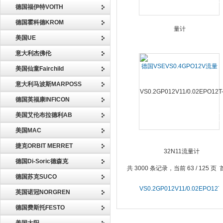
德国福伊特VOITH
德国霍科德KROM
美国UE
意大利杰佛伦
德国VSEVS0.4GPO12V流量
美国仙童Fairchild
计
意大利马波斯MARPOSS
德国英福康INFICON
美国艾伦布拉德利AB
美国MAC
捷克ORBIT MERRET
德国Di-Soric德森克
共 3000 条记录，当前 63 / 125 页
德国苏克SUCO
VS0.2GP012V11/0.02EPO12T
英国诺冠NORGREN
32N11流量计
德国费斯托FESTO