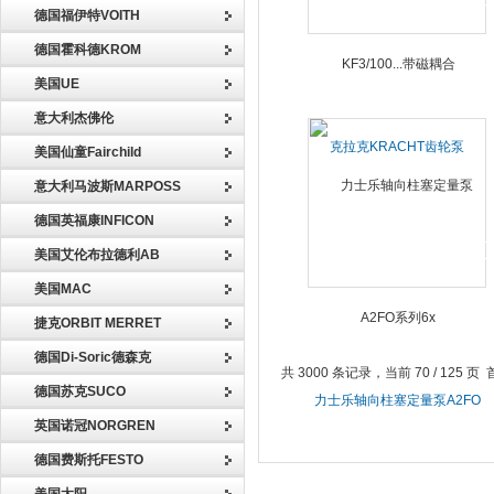
德国福伊特VOITH
德国霍科德KROM
美国UE
意大利杰佛伦
克拉克KRACHT齿轮泵
美国仙童Fairchild
KF3/100...带磁耦合
意大利马波斯MARPOSS
德国英福康INFICON
美国艾伦布拉德利AB
美国MAC
捷克ORBIT MERRET
德国Di-Soric德森克
共 3000 条记录，当前 70 / 125 页
德国苏克SUCO
力士乐轴向柱塞定量泵A2FO
系列6x
英国诺冠NORGREN
德国费斯托FESTO