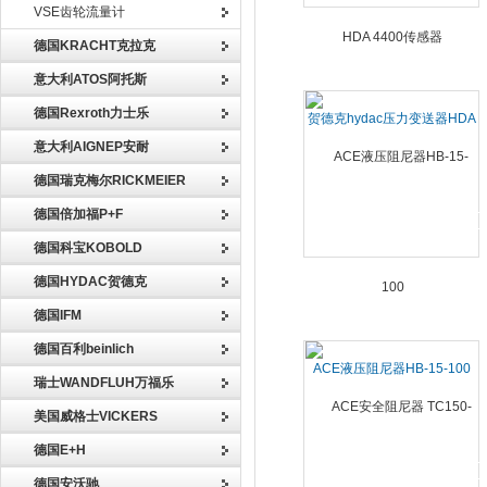
VSE齿轮流量计
德国KRACHT克拉克
意大利ATOS阿托斯
德国Rexroth力士乐
贺德克hydac压力变送器HDA
4400传感器
意大利AIGNEP安耐
德国瑞克梅尔RICKMEIER
德国倍加福P+F
德国科宝KOBOLD
德国HYDAC贺德克
德国IFM
德国百利beinlich
ACE液压阻尼器HB-15-100
瑞士WANDFLUH万福乐
美国威格士VICKERS
德国E+H
德国安沃驰